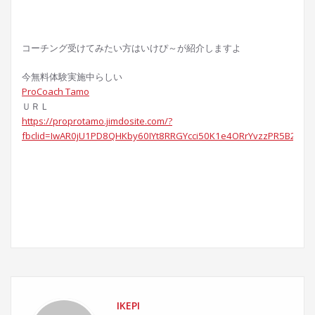
コーチング受けてみたい方はいけぴ～が紹介しますよ
今無料体験実施中らしい
ProCoach Tamo
ＵＲＬ
https://proprotamo.jimdosite.com/?
fbclid=IwAR0jU1PD8QHKby60IYt8RRGYcci50K1e4ORrYvzzPR5B2Ey
IKEPI