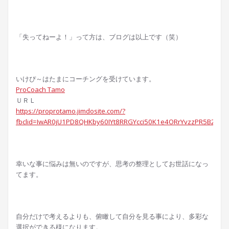
「失ってねーよ！」って方は、ブログは以上です（笑）
いけぴ～はたまにコーチングを受けています。
ProCoach Tamo
ＵＲＬ
https://proprotamo.jimdosite.com/?
fbclid=IwAR0jU1PD8QHKby60IYt8RRGYcci50K1e4ORrYvzzPR5B2Ey
幸いな事に悩みは無いのですが、思考の整理としてお世話になっ
てます。
自分だけで考えるよりも、俯瞰して自分を見る事により、多彩な
選択ができる様になります。