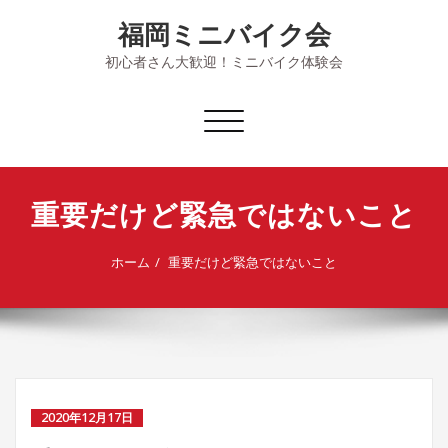
Skip
福岡ミニバイク会
to
content
初心者さん大歓迎！ミニバイク体験会
ナ
ビ
ゲ
ー
重要だけど緊急ではないこと
シ
ョ
ン
ホーム
重要だけど緊急ではないこと
を
切
り
替
え
2020年12月17日