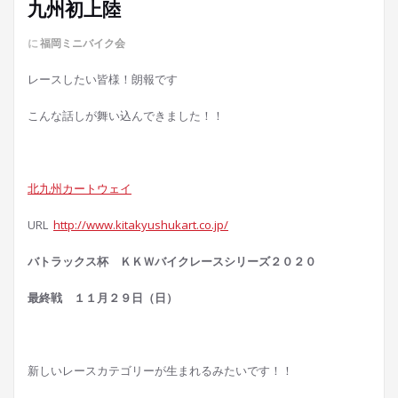
九州初上陸
に
福岡ミニバイク会
レースしたい皆様！朗報です
こんな話しが舞い込んできました！！
北九州カートウェイ
URL
http://www.kitakyushukart.co.jp/
バトラックス杯 ＫＫＷバイクレースシリーズ２０２０
最終戦 １１月２９日（日）
新しいレースカテゴリーが生まれるみたいです！！