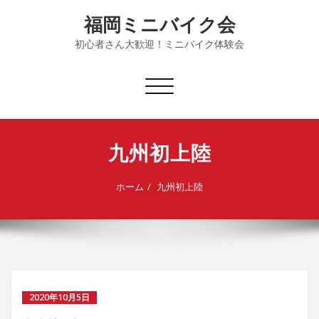
Skip
福岡ミニバイク会
to
content
初心者さん大歓迎！ミニバイク体験会
ナ
ビ
ゲ
ー
九州初上陸
シ
ョ
ン
ホーム
九州初上陸
を
切
り
替
え
2020年10月5日