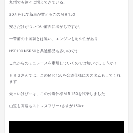
九州でも徐々に増えてきている、
30万円代で新車が買えるこのＭＲ150
安さだけがついつい前面に出がちですが、
一昔前の中国製とは違い、エンジンも耐久性があり
NSF100 NSR50と共通部品も多いのです
これからのミニレースを牽引していくのでは無いでしょうか！
ＨＲＧさんでは、このＭＲ150を公道仕様にカスタムもしてくれ
ます
先日いけぴ～は、この公道仕様ＭＲ150を試乗しました
山道も高速もストレスフリー♪さすが150cc