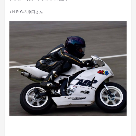
↓ＨＲＧの原口さん