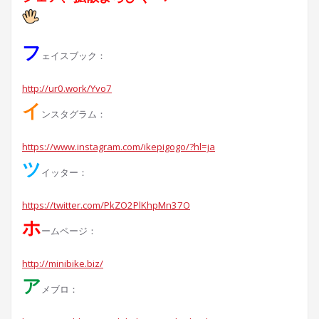
フ
ェイスブック：
http://ur0.work/Yvo7
イ
ンスタグラム：
https://www.instagram.com/ikepigogo/?hl=ja
ツ
イッター：
https://twitter.com/PkZO2PlKhpMn37O
ホ
ームページ：
http://minibike.biz/
ア
メブロ：