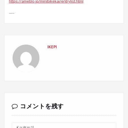
https://ameblo.jp/minibikekai/entrylist.html
—–
IKEPI
コメントを残す