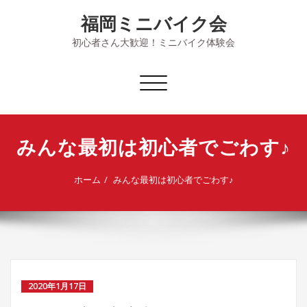
Skip
福岡ミニバイク会
to
content
初心者さん大歓迎！ミニバイク体験会
ナ
ビ
ゲ
ー
みんな最初は初心者でごわす♪
シ
ョ
ン
ホーム
みんな最初は初心者でごわす♪
を
切
り
替
え
2020年1月17日