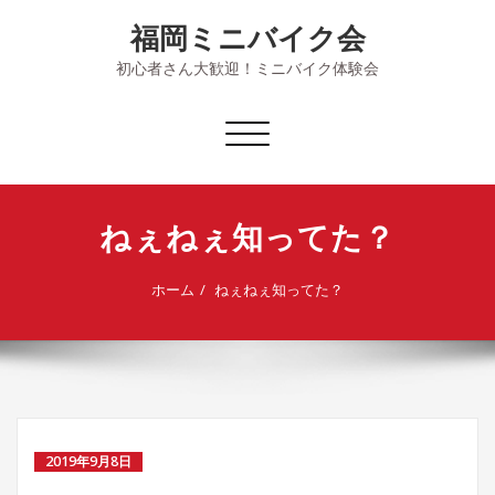
Skip
福岡ミニバイク会
to
content
初心者さん大歓迎！ミニバイク体験会
ナ
ビ
ゲ
ー
ねぇねぇ知ってた？
シ
ョ
ン
ホーム
ねぇねぇ知ってた？
を
切
り
替
え
2019年9月8日