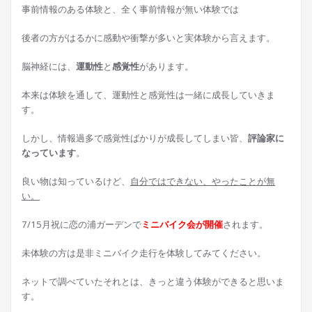
事前情報のある体験と、全く事前情報が無い体験では
後者の方がはるかに感動や衝撃が多いと実体験から言えます。
脳神経には、
運動性
と
感覚性
があります。
本来は体験を通して、運動性と感覚性は一緒に成長していきま
す。
しかし、情報過多で感覚性ばかりが成長してしまい皆、
評論家に
なっています
。
良い物は知っているけど、
自分ではできない、やったことが無
い。
7/15月祝に恋の浦ガーデンで
ミニバイク会が開催
されます。
未体験の方は是非ミニバイク走行を体験してみてください。
ネットで調べていたそれとは、きっと違う体験ができると思いま
す。