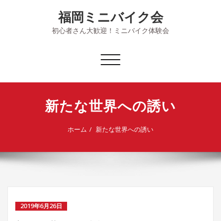
Skip
福岡ミニバイク会
to
content
初心者さん大歓迎！ミニバイク体験会
ナ
ビ
ゲ
ー
新たな世界への誘い
シ
ョ
ン
ホーム
新たな世界への誘い
を
切
り
替
え
2019年6月26日