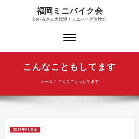
Skip
福岡ミニバイク会
to
content
初心者さん大歓迎！ミニバイク体験会
ナ
ビ
ゲ
ー
こんなこともしてます
シ
ョ
ン
ホーム
こんなこともしてます
を
切
り
替
え
2019年6月8日